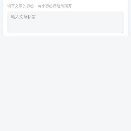
填写文章的标签，每个标签用逗号隔开
Are you ready
暂无发布权限
开发者文档
个人发卡
——本站所提供用户下载的所有资源
均来自互网络，仅限用于学习和研究目的，不得用于商业或非法用
途，如有侵权，请第一时间联系我们删除。
Copyright © 2022 ·
个人文章分享-分享技术知识与自媒体
· 由
meet
强力
驱动.
<渝ICP备17003354号-2>