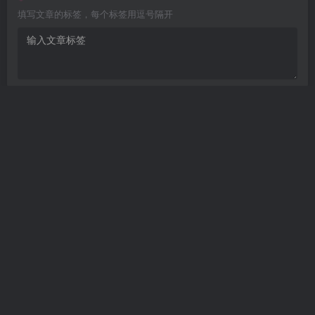
填写文章的标签，每个标签用逗号隔开
Are you ready
暂无发布权限
开发者文档
个人发卡
——本站所提供用户下载的所有资源
均来自互网络，仅限用于学习和研究目的，不得用于商业或非法用
途，如有侵权，请第一时间联系我们删除。
Copyright © 2022 ·
个人文章分享-分享技术知识与自媒体
· 由
meet
强力
驱动.
<渝ICP备17003354号-2>