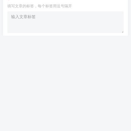
填写文章的标签，每个标签用逗号隔开
Are you ready
暂无发布权限
开发者文档
个人发卡
——本站所提供用户下载的所有资源
均来自互网络，仅限用于学习和研究目的，不得用于商业或非法用
途，如有侵权，请第一时间联系我们删除。
Copyright © 2022 ·
个人文章分享-分享技术知识与自媒体
· 由
meet
强力
驱动.
<渝ICP备17003354号-2>