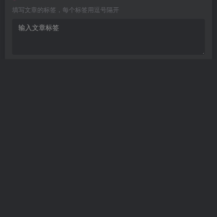
填写文章的标签，每个标签用逗号隔开
Are you ready
暂无发布权限
开发者文档
个人发卡
——本站所提供用户下载的所有资源
均来自互网络，仅限用于学习和研究目的，不得用于商业或非法用
途，如有侵权，请第一时间联系我们删除。
Copyright © 2022 ·
个人文章分享-分享技术知识与自媒体
· 由
meet
强力
驱动.
<渝ICP备17003354号-2>