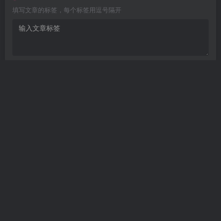
填写文章的标签，每个标签用逗号隔开
Are you ready
暂无发布权限
开发者文档
个人发卡
——本站所提供用户下载的所有资源
均来自互网络，仅限用于学习和研究目的，不得用于商业或非法用
途，如有侵权，请第一时间联系我们删除。
Copyright © 2022 ·
个人文章分享-分享技术知识与自媒体
· 由
meet
强力
驱动.
<渝ICP备17003354号-2>