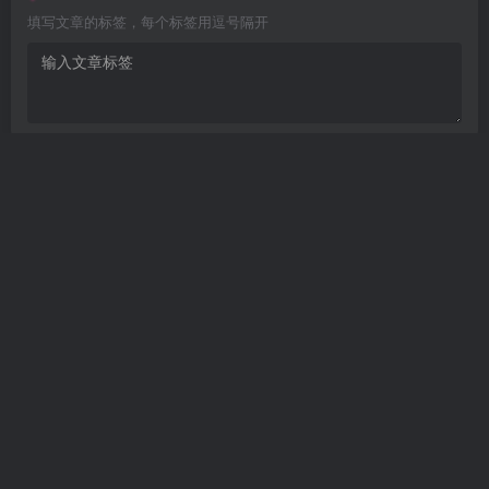
填写文章的标签，每个标签用逗号隔开
Are you ready
暂无发布权限
开发者文档
个人发卡
——本站所提供用户下载的所有资源
均来自互网络，仅限用于学习和研究目的，不得用于商业或非法用
途，如有侵权，请第一时间联系我们删除。
Copyright © 2022 ·
个人文章分享-分享技术知识与自媒体
· 由
meet
强力
驱动.
<渝ICP备17003354号-2>