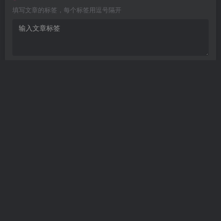
填写文章的标签，每个标签用逗号隔开
Are you ready
暂无发布权限
开发者文档
个人发卡
——本站所提供用户下载的所有资源
均来自互网络，仅限用于学习和研究目的，不得用于商业或非法用
途，如有侵权，请第一时间联系我们删除。
Copyright © 2022 ·
个人文章分享-分享技术知识与自媒体
· 由
meet
强力
驱动.
<渝ICP备17003354号-2>