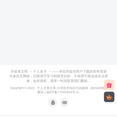
开发者文档
个人发卡
——本站所提供用户下载的所有资源
均来自互网络，仅限用于学习和研究目的，不得用于商业或非法用
途，如有侵权，请第一时间联系我们删除。
Copyright © 2022 ·
个人文章分享-分享技术知识与自媒体
· 由
meet
强力
驱动.
<渝ICP备17003354号-2>