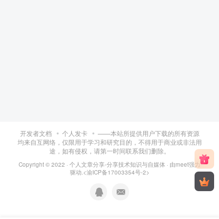
开发者文档
个人发卡
——本站所提供用户下载的所有资源
均来自互网络，仅限用于学习和研究目的，不得用于商业或非法用
途，如有侵权，请第一时间联系我们删除。
Copyright © 2022 ·
个人文章分享-分享技术知识与自媒体
· 由
meet
强力
驱动.
<渝ICP备17003354号-2>