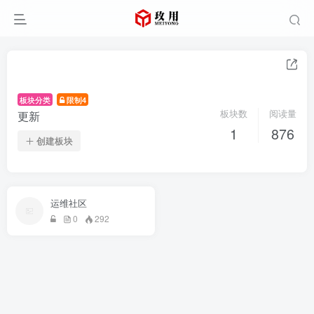
板块分类
限制4
板块数
阅读量
更新
1
876
创建板块
运维社区
0
292