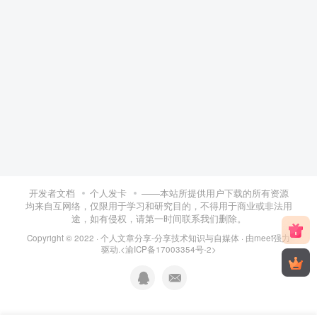
开发者文档
个人发卡
——本站所提供用户下载的所有资源
均来自互网络，仅限用于学习和研究目的，不得用于商业或非法用
途，如有侵权，请第一时间联系我们删除。
Copyright © 2022 ·
个人文章分享-分享技术知识与自媒体
· 由
meet
强力
驱动.
<渝ICP备17003354号-2>