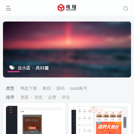
云小店
共33篇
类型
网盘下载
教程
源码
saas账号
排序
更新
浏览
点赞
评论