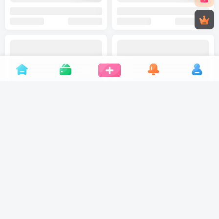
开发者文档
个人发卡
——本站所提供用户下载的所有资源
均来自互网络，仅限用于学习和研究目的，不得用于商业或非法用
途，如有侵权，请第一时间联系我们删除。
Copyright © 2022 ·
个人文章分享-分享技术知识与自媒体
· 由
meet
强力
驱动.
<渝ICP备17003354号-2>