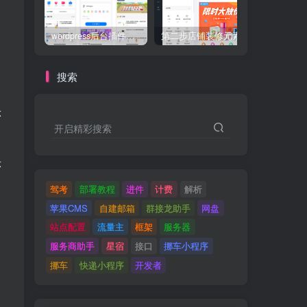
wordpress后台插件星宿V2.X-V3小程序搭建教程(备忘）
第二步店铺装修元素应用场景介绍
搜索
示
开启精彩搜索
示
驾考
部署教程
进件
计费
解析
苹果CMS
自建邮箱
群接龙助手
网盘
站点配置
流量主
框架
服务器
服务商助手
星宿
接口
挪车小程序
挪车
快递小程序
开发者