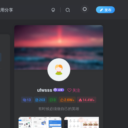
应用分享
发布
ufwsss
关注
13
203
3
2.6W+
14.4W+
有时候必须做自己的英雄