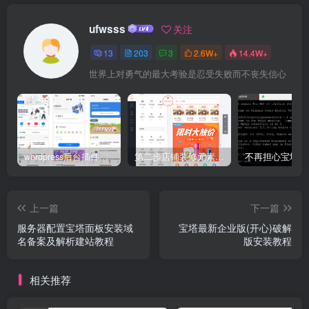
ufwsss
关注
13
203
3
2.6W+
14.4W+
世界上对勇气的最大考验是忍受失败而不丧失信心
wordpress后台插件星宿V2.X-V3小程序搭建教程(备忘）
第二步店铺装修元素应用场景介绍
上一篇
下一篇
服务器配置宝塔面板安装域
宝塔最新企业版(开心)破解
名备案及解析建站教程
版安装教程
相关推荐