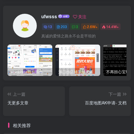
ufwsss
关注
13
203
3
2.6W+
14.4W+
真诚的爱情之路永不会是平坦的
wordpress后台插件星宿V2.X-V3小程序搭建教程(备忘）
第二步店铺装修元素应用场景介绍
上一篇
下一篇
无更多文章
百度地图AK申请- 文档
相关推荐