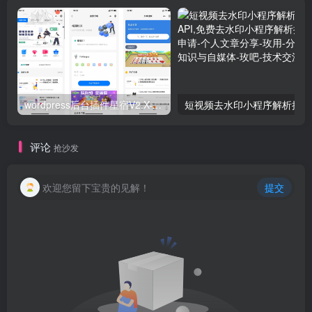
wordpress后台插件星宿V2.X-V3小程序搭建教程(备忘）
短视
评论
抢沙发
欢迎您留下宝贵的见解！
提交