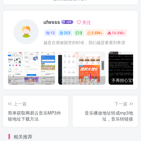
ufwsss
关注
13
203
3
2.6W+
14.4W+
越是在艰难困苦的时候，我们越是要看到希望
wordpress后台插件星宿V2.X-V3小程序搭建教程(备忘）
第二步店铺装修元素应用场景介绍
上一篇
下一篇
简单获取网易云音乐MP3外
音乐播放地址转成mp3地
链地址下载方法
址，音乐转链接
相关推荐